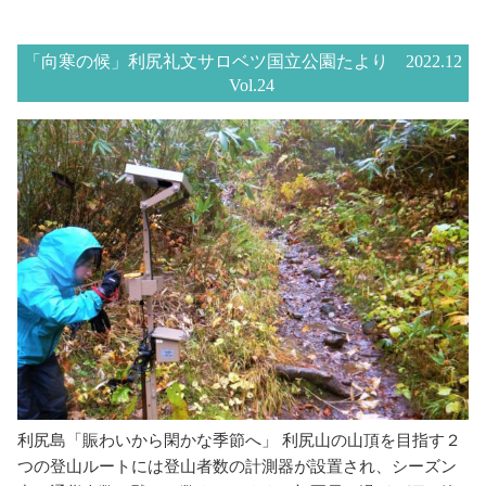
「向寒の候」利尻礼文サロベツ国立公園たより 2022.12
Vol.24
利尻島「賑わいから閑かな季節へ」 利尻山の山頂を目指す２
つの登山ルートには登山者数の計測器が設置され、シーズン