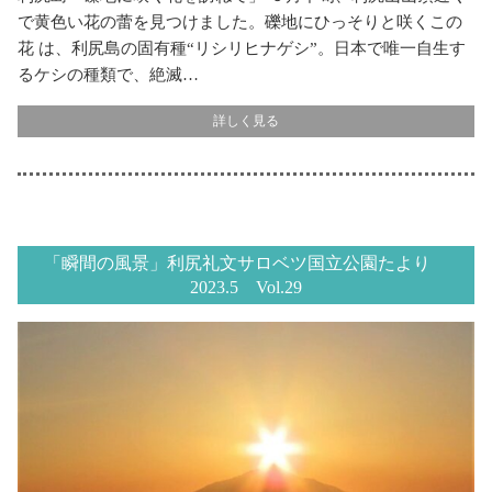
で黄色い花の蕾を見つけました。礫地にひっそりと咲くこの
花 は、利尻島の固有種“リシリヒナゲシ”。日本で唯一自生す
るケシの種類で、絶滅…
詳しく見る
「瞬間の風景」利尻礼文サロベツ国立公園たより
2023.5 Vol.29