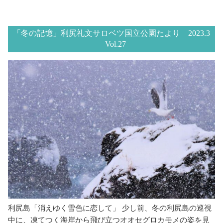
「冬の記憶」利尻礼文サロベツ国立公園たより 2023.3
Vol.27
利尻島「消えゆく雪色に恋して」 少し前、冬の利尻島の巡視
中に、凍てつく海岸から飛び立つオオセグロカモメの姿を見