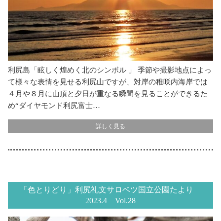
利尻島「眩しく煌めく北のシンボル 」 季節や撮影地点によっ
て様々な表情を見せる利尻山ですが、対岸の稚咲内海岸では
４月や８月に山頂と夕日が重なる瞬間を見ることができるた
め“ダイヤモンド利尻富士…
詳しく見る
「色とりどり」利尻礼文サロベツ国立公園たより
2023.4 Vol.28