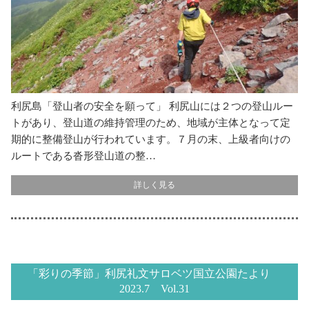
利尻島「登山者の安全を願って」 利尻山には２つの登山ルー
トがあり、登山道の維持管理のため、地域が主体となって定
期的に整備登山が行われています。７月の末、上級者向けの
ルートである沓形登山道の整…
詳しく見る
「彩りの季節」利尻礼文サロベツ国立公園たより
2023.7 Vol.31