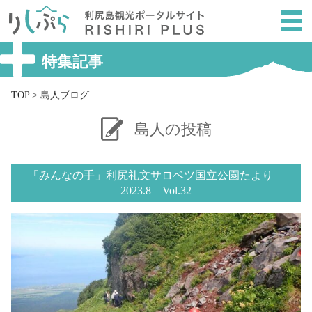
メ
ニ
ュ
ー
特集記事
を
ス
TOP
>
島人ブログ
キ
ッ
島人の投稿
プ
し
「みんなの手」利尻礼文サロベツ国立公園たより
て
2023.8 Vol.32
本
文
へ