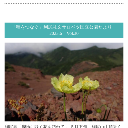
「種をつなぐ」利尻礼文サロベツ国立公園たより
2023.6 Vol.30
利尻島「礫地に咲く花を訪ねて」 ６月下旬、利尻山山頂近く