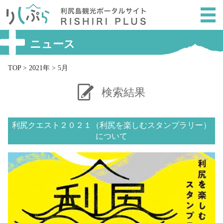
メ
ニ
ュ
ー
ニュース
を
ス
TOP
>
2021年
>
5月
キ
ッ
検索結果
プ
し
利尻クエスト２０２１（利尻を楽しむスタンプラリー）
て
について
本
文
へ