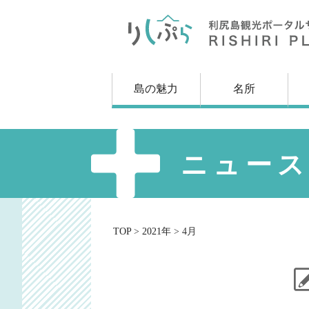
メ
ニ
ュ
ー
を
島の魅力
名所
ス
キ
ッ
プ
し
ニュー
て
本
文
へ
TOP
>
2021年
>
4月