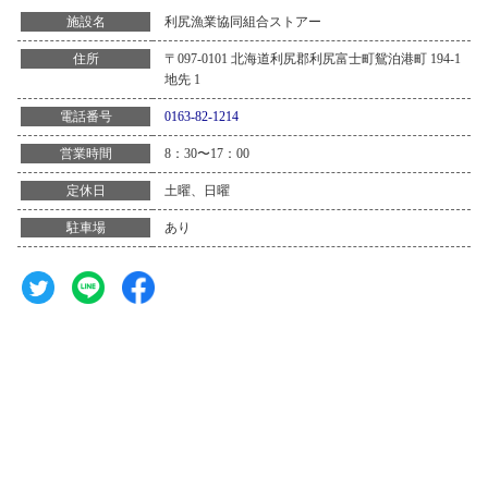
利尻漁業協同組合ストアー
施設名
〒097-0101 北海道利尻郡利尻富士町鴛泊港町 194-1
住所
地先 1
0163-82-1214
電話番号
8：30〜17：00
営業時間
土曜、日曜
定休日
あり
駐車場