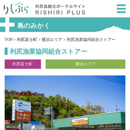
メ
ニ
ュ
ー
島のみかく
を
ス
TOP
>
利尻富士町
>
鴛泊エリア
>
利尻漁業協同組合ストアー
キ
利尻漁業協同組合ストアー
ッ
プ
利尻富士町
鴛泊エリア
し
て
本
文
へ