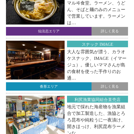
マルヰ食堂。ラーメン、うど
ん、そばと麺のみのメニュー
で営業しています。ラーメン
は…
仙法志エリア
詳しく見る
スナック IMAGE
大人な雰囲気が漂う、カラオ
ケスナック、IMAGE（イマー
ジュ）。優しいママさんが島
の食材を使った手作りのお
通…
沓形エリア
詳しく見る
利尻漁業協同組合直売店
地元で採れた海産物を漁業組
合で加工製造した、漁協とろ
ろ昆布や純粒うに一夜漬け、
開きほっけ、利尻昆布ラーメ
ンな…