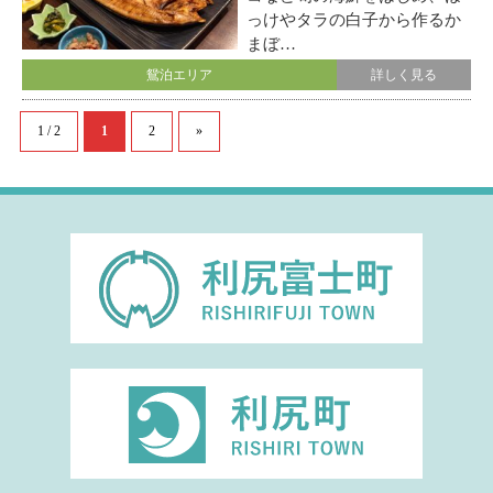
っけやタラの白子から作るか
まぼ…
鴛泊エリア
詳しく見る
1 / 2
1
2
»