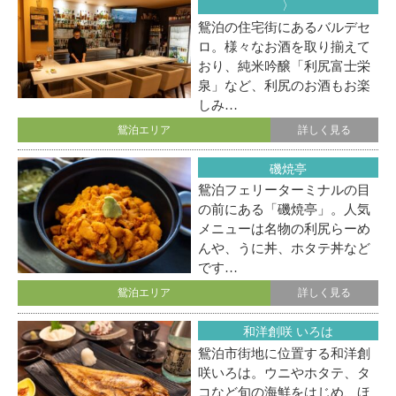
〉
鴛泊の住宅街にあるバルデセ
ロ。様々なお酒を取り揃えて
おり、純米吟醸「利尻富士栄
泉」など、利尻のお酒もお楽
しみ…
鴛泊エリア
詳しく見る
磯焼亭
鴛泊フェリーターミナルの目
の前にある「磯焼亭」。人気
メニューは名物の利尻らーめ
んや、うに丼、ホタテ丼など
です…
鴛泊エリア
詳しく見る
和洋創咲 いろは
鴛泊市街地に位置する和洋創
咲いろは。ウニやホタテ、タ
コなど旬の海鮮をはじめ、ほ