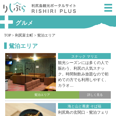
メ
ニ
ュ
ー
グルメ
を
ス
TOP
>
利尻富士町
>
鴛泊エリア
キ
鴛泊エリア
ッ
プ
スナック マリエ
し
観光シーズンには多くの人で
て
賑わう、利尻の人気スナッ
本
ク。時間制飲み放題なので初
文
めての方でも利用しやすく、
へ
カラオ…
鴛泊エリア
詳しく見る
海と山と蕎麦 そば福
利尻島の玄関口・鴛泊フェリ