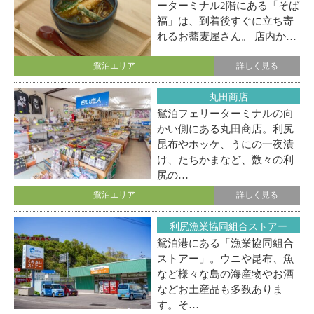
ーターミナル2階にある「そば
福」は、到着後すぐに立ち寄
れるお蕎麦屋さん。 店内か…
鴛泊エリア
詳しく見る
丸田商店
鴛泊フェリーターミナルの向
かい側にある丸田商店。利尻
昆布やホッケ、うにの一夜漬
け、たちかまなど、数々の利
尻の…
鴛泊エリア
詳しく見る
利尻漁業協同組合ストアー
鴛泊港にある「漁業協同組合
ストアー」。ウニや昆布、魚
など様々な島の海産物やお酒
などお土産品も多数ありま
す。そ…