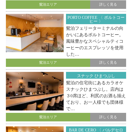
鴛泊エリア
詳しく見る
PORTO COFFEE 〈 ポルトコー
ヒー 〉
鴛泊フェリーターミナルの向
かいにあるポルトコーヒー。
風味豊かなスペシャルティコ
ーヒーのエスプレッソを使用
した…
鴛泊エリア
詳しく見る
スナック ひまつぶし
鴛泊の住宅街にあるカラオケ
スナックひまつぶし。店内は
３0席ほど、利尻のお酒も揃え
ており、お一人様でも団体様
で…
鴛泊エリア
詳しく見る
BAR DE CERO 〈 バルデセロ