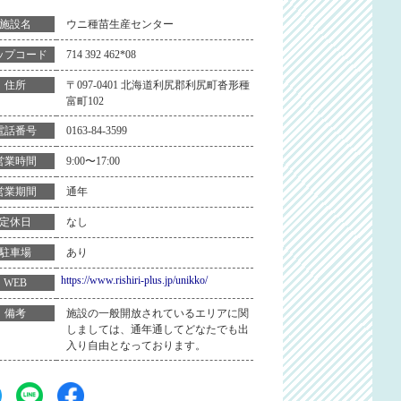
ウニ種苗生産センター
施設名
714 392 462*08
ップコード
〒097-0401 北海道利尻郡利尻町沓形種
住所
富町102
0163-84-3599
電話番号
9:00〜17:00
営業時間
通年
営業期間
なし
定休日
あり
駐車場
https://www.rishiri-plus.jp/unikko/
WEB
施設の一般開放されているエリアに関
備考
しましては、通年通してどなたでも出
入り自由となっております。