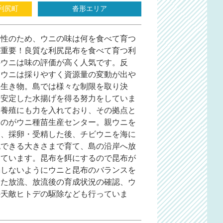
利尻町
沓形エリア
食性のため、ウニの味は何を食べて育つ
が重要！良質な利尻昆布を食べて育つ利
のウニは味の評価が高く人気です。反
、ウニは採りやすく資源量の変動が出や
い生き物。島では様々な制限を取り決
、安定した水揚げを得る努力をしていま
。養殖にも力を入れており、その拠点と
るのがウニ種苗生産センター。親ウニを
り、採卵・受精した後、チビウニを海に
流できる大きさまで育て、島の沿岸へ放
しています。昆布を餌にするので昆布が
渇しないようにウニと昆布のバランスを
えた放流、放流後の育成状況の確認、ウ
の天敵ヒトデの駆除なども行っていま
。