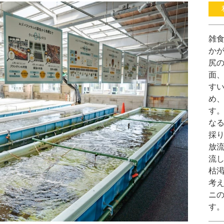
雑
か
尻
面
す
め
す
な
採
放
流
枯
考
ニ
す