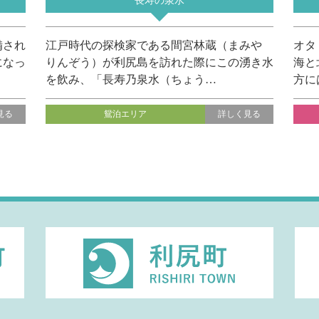
長寿の泉水
備され
江戸時代の探検家である間宮林蔵（まみや
オタ
になっ
りんぞう）が利尻島を訪れた際にこの湧き水
海と
を飲み、「長寿乃泉水（ちょう…
方に
見る
鴛泊エリア
詳しく見る