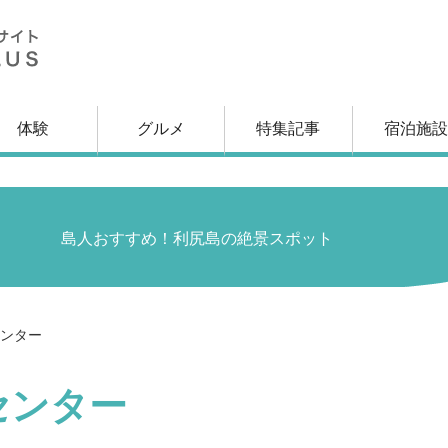
体験
グルメ
特集記事
宿泊施設
る
島人おすすめ！利尻島の絶景スポット
ンター
センター