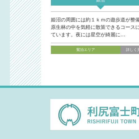
姫沼
姫沼の周囲には約１ｋｍの遊歩道が整
原生林の中を気軽に散策できるコース
ています。夜には星空が綺麗に…
鴛泊エリア
詳しく