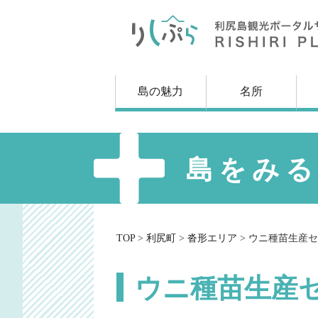
メ
ニ
ュ
ー
を
島の魅力
名所
ス
キ
ッ
プ
し
島をみ
て
本
文
へ
TOP
>
利尻町
>
沓形エリア
>
ウニ種苗生産セ
ウニ種苗生産