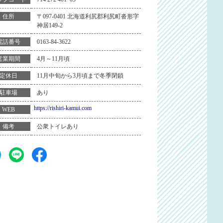
〒097-0401 北海道利尻郡利尻町沓形字
住所
神居149-2
0163-84-3622
電話番号
4月～11月頃
営業期間
11月中旬から3月頃まで冬季閉鎖
定休日
あり
駐車場
https://rishiri-kamui.com
WEB
公衆トイレあり
備考