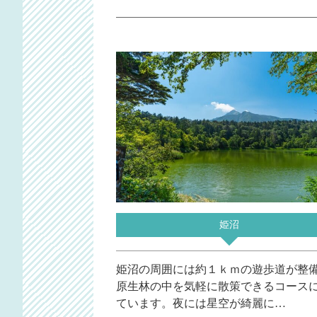
姫沼
姫沼の周囲には約１ｋｍの遊歩道が整
原生林の中を気軽に散策できるコース
ています。夜には星空が綺麗に…