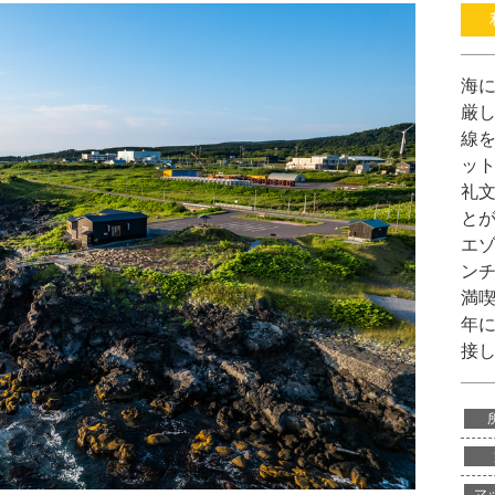
海
厳
線
ッ
礼
と
エ
ン
満喫
年
接
マ