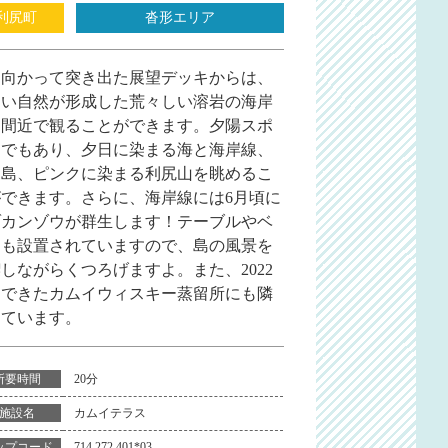
利尻町
沓形エリア
に向かって突き出た展望デッキからは、
しい自然が形成した荒々しい溶岩の海岸
を間近で観ることができます。夕陽スポ
トでもあり、夕日に染まる海と海岸線、
文島、ピンクに染まる利尻山を眺めるこ
ができます。さらに、海岸線には6月頃に
ゾカンゾウが群生します！テーブルやベ
チも設置されていますので、島の風景を
しながらくつろげますよ。また、2022
にできたカムイウィスキー蒸留所にも隣
しています。
20分
所要時間
カムイテラス
施設名
714 272 401*03
ップコード