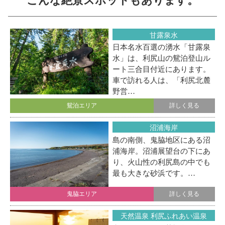
こんな絶景スポットもあります。
甘露泉水
日本名水百選の湧水「甘露泉
水」は、利尻山の鴛泊登山ル
ート三合目付近にあります。
車で訪れる人は、「利尻北麓
野営…
鴛泊エリア
詳しく見る
沼浦海岸
島の南側、鬼脇地区にある沼
浦海岸。沼浦展望台の下にあ
り、火山性の利尻島の中でも
最も大きな砂浜です。…
鬼脇エリア
詳しく見る
天然温泉 利尻ふれあい温泉