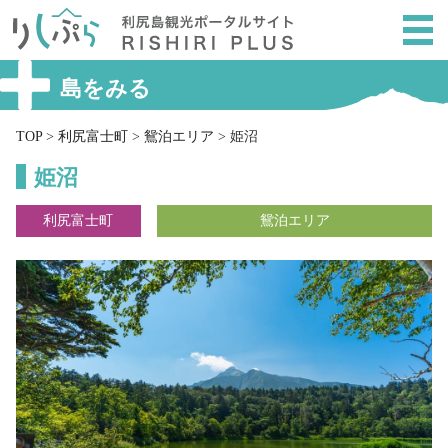
メ
ニ
ュ
ー
島をみる
を
ス
TOP
>
利尻富士町
>
鴛泊エリア
>
姫沼
キ
姫沼
ッ
プ
利尻富士町
鴛泊エリア
し
て
本
文
へ