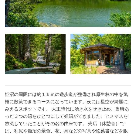
姫沼の周囲には約１ｋｍの遊歩道が整備され原生林の中を気
軽に散策できるコースになっています。夜には星空が綺麗に
みえるスポットです。 大正時代に湧き水をせき止め、当時あ
った３つの沼をひとつにして姫沼ができました。ヒメマスを
放流していたことがその名の由来です。 売店（休憩舎）で
は、利尻や姫沼の景色、花、鳥などの写真や絵葉書などを販