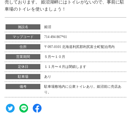
売しております。 姫沼湖畔にはトイレがないので、事前に駐
車場のトイレを使いましょう！
姫沼
施設名
714 494 867*61
マップコード
〒097-0101 北海道利尻郡利尻富士町鴛泊湾内
住所
５月〜１０月
営業期間
１１月〜４月は閉鎖します
定休日
あり
駐車場
駐車場敷地内に公衆トイレあり。姫沼前に売店あ
備考
り。