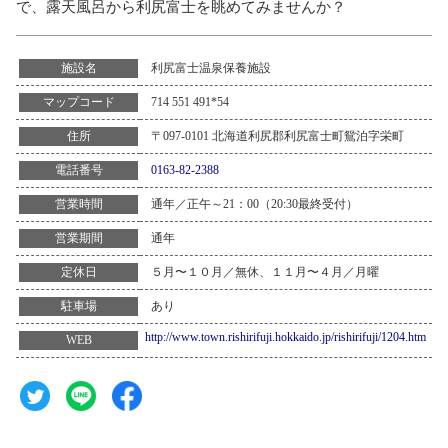
で、露天風呂から利尻富士を眺めてみませんか？
利尻富士温泉保養施設
施設名
714 551 491*54
マップコード
〒097-0101 北海道利尻郡利尻富士町鴛泊字栄町
住所
0163-82-2388
電話番号
通年／正午～21：00（20:30最終受付）
営業時間
通年
営業期間
５月〜１０月／無休、１１月〜４月／月曜
定休日
あり
駐車場
http://www.town.rishirifuji.hokkaido.jp/rishirifuji/1204.htm
WEB