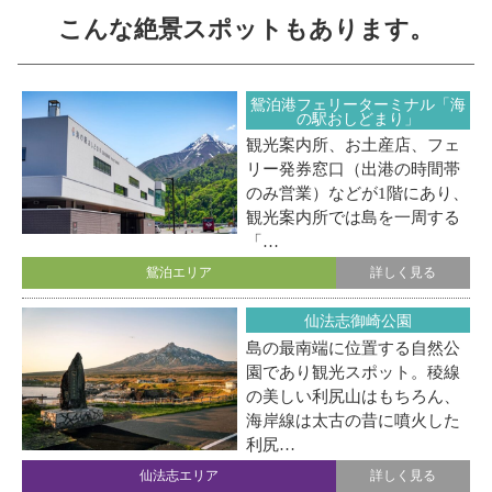
こんな絶景スポットもあります。
鴛泊港フェリーターミナル「海
の駅おしどまり」
観光案内所、お土産店、フェ
リー発券窓口（出港の時間帯
のみ営業）などが1階にあり、
観光案内所では島を一周する
「…
鴛泊エリア
詳しく見る
仙法志御崎公園
島の最南端に位置する自然公
園であり観光スポット。稜線
の美しい利尻山はもちろん、
海岸線は太古の昔に噴火した
利尻…
仙法志エリア
詳しく見る