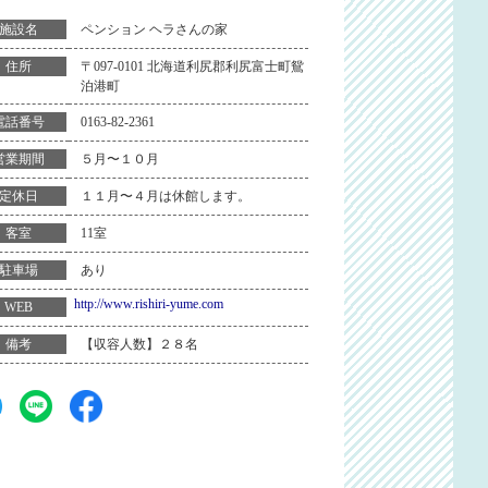
ペンション ヘラさんの家
施設名
〒097-0101 北海道利尻郡利尻富士町鴛
住所
泊港町
0163-82-2361
電話番号
５月〜１０月
営業期間
１１月〜４月は休館します。
定休日
11室
客室
あり
駐車場
http://www.rishiri-yume.com
WEB
【収容人数】２８名
備考