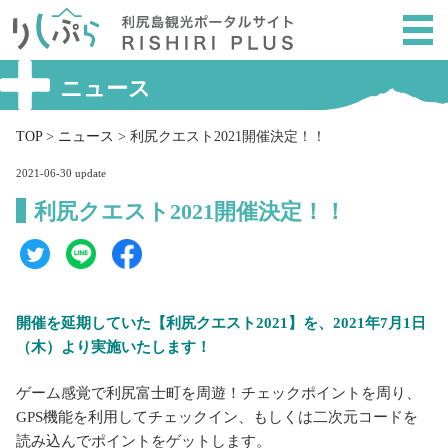
メ
ニ
ュ
ー
ニュース
を
ス
TOP
>
ニュース
>
利尻クエスト2021開催決定！！
キ
2021-06-30 update
ッ
プ
利尻クエスト2021開催決定！！
し
て
本
文
開催を延期していた【利尻クエスト2021】を、2021年7月1日
へ
（木）より実施いたします！
ゲーム感覚で利尻富士町を周遊！チェックポイントを周り、
GPS機能を利用してチェックイン、もしくは二次元コードを
読み込んでポイントをゲットします。